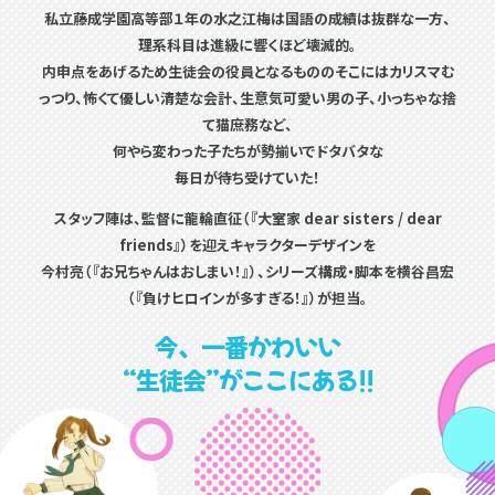
私立藤成学園高等部１年の水之江梅は国語の成績は抜群な一方、
理系科目は進級に響くほど壊滅的。
内申点をあげるため生徒会の役員となるもののそこにはカリスマむ
っつり、
怖くて優しい清楚な会計、生意気可愛い男の子、小っちゃな捨
て猫庶務など、
何やら変わった子たちが勢揃いでドタバタな
毎日が待ち受けていた！
スタッフ陣は、監督に龍輪直征（『大室家 dear sisters / dear
friends』）を迎え
キャラクターデザインを
今村亮（『お兄ちゃんはおしまい！』）、
シリーズ構成・脚本を横谷昌宏
（『負けヒロインが多すぎる！』）が担当。
今、一番かわいい
“生徒会”がここにある!!