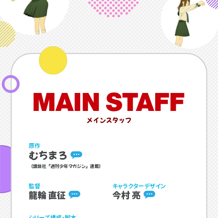
原作
むちまろ
（講談社「週刊少年マガジン」連載）
監督
キャラクターデザイン
龍輪 直征
今村 亮
シリーズ構成・脚本