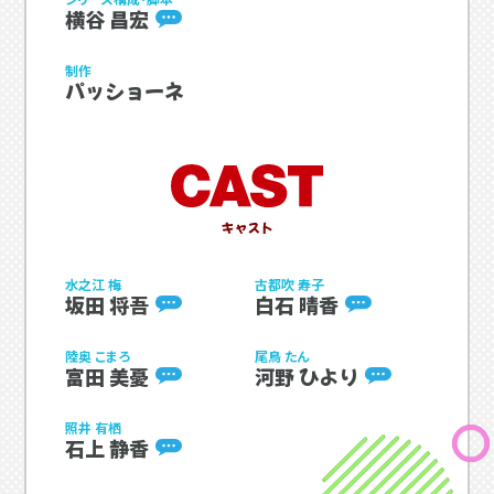
横谷 昌宏
制作
パッショーネ
水之江 梅
古都吹 寿子
坂田 将吾
白石 晴香
陸奥 こまろ
尾鳥 たん
富田 美憂
河野 ひより
照井 有栖
石上 静香